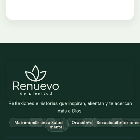
Reflexiones e historias que inspiran, alientan y te acercan
más a Dios.
Matrimonio
Crianza
Salud
Oración
Fe
Sexualidad
Reflexiones
mental