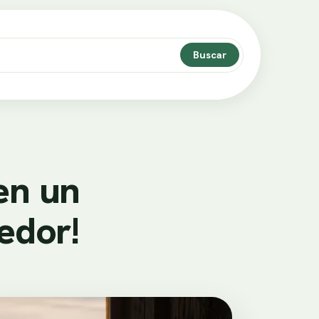
Buscar
en un
edor!