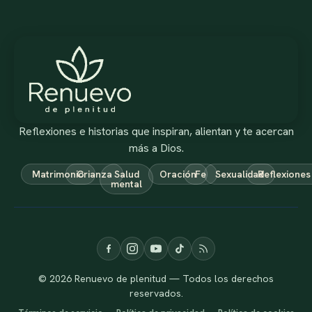
Reflexiones e historias que inspiran, alientan y te acercan
más a Dios.
Matrimonio
Crianza
Salud
Oración
Fe
Sexualidad
Reflexiones
mental
© 2026 Renuevo de plenitud — Todos los derechos
reservados.