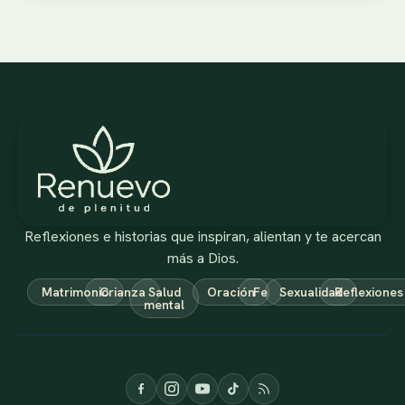
Reflexiones e historias que inspiran, alientan y te acercan
más a Dios.
Matrimonio
Crianza
Salud
Oración
Fe
Sexualidad
Reflexiones
mental