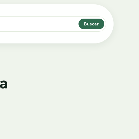
Buscar
va