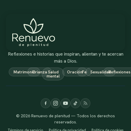
Reflexiones e historias que inspiran, alientan y te acercan
más a Dios.
Matrimonio
Crianza
Salud
Oración
Fe
Sexualidad
Reflexiones
mental
© 2026 Renuevo de plenitud — Todos los derechos
reservados.
Términos de servicio
·
Política de privacidad
·
Política de cookies