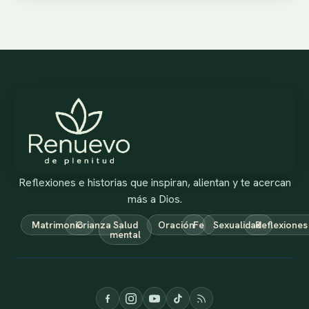
Reflexiones e historias que inspiran, alientan y te acercan
más a Dios.
Matrimonio
Crianza
Salud
Oración
Fe
Sexualidad
Reflexiones
mental