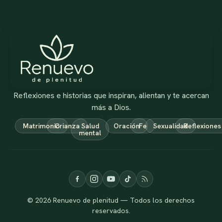
Reflexiones e historias que inspiran, alientan y te acercan
más a Dios.
Matrimonio
Crianza
Salud
Oración
Fe
Sexualidad
Reflexiones
mental
© 2026 Renuevo de plenitud — Todos los derechos
reservados.