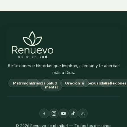
Reflexiones e historias que inspiran, alientan y te acercan
más a Dios.
Matrimonio
Crianza
Salud
Oración
Fe
Sexualidad
Reflexiones
mental
© 2026 Renuevo de plenitud — Todos los derechos