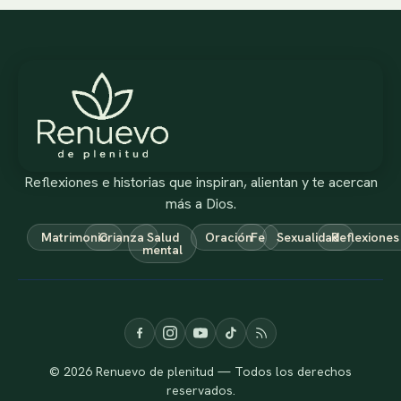
Reflexiones e historias que inspiran, alientan y te acercan
más a Dios.
Matrimonio
Crianza
Salud
Oración
Fe
Sexualidad
Reflexiones
mental
© 2026 Renuevo de plenitud — Todos los derechos
reservados.