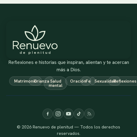
Reflexiones e historias que inspiran, alientan y te acercan
más a Dios.
Matrimonio
Crianza
Salud
Oración
Fe
Sexualidad
Reflexiones
mental
© 2026 Renuevo de plenitud — Todos los derechos
reservados.