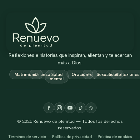
Reflexiones e historias que inspiran, alientan y te acercan
más a Dios.
Matrimonio
Crianza
Salud
Oración
Fe
Sexualidad
Reflexiones
mental
© 2026 Renuevo de plenitud — Todos los derechos
reservados.
Términos de servicio
·
Política de privacidad
·
Política de cookies