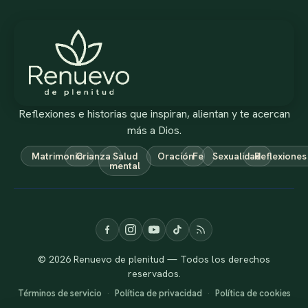
Reflexiones e historias que inspiran, alientan y te acercan
más a Dios.
Matrimonio
Crianza
Salud
Oración
Fe
Sexualidad
Reflexiones
mental
© 2026 Renuevo de plenitud — Todos los derechos
reservados.
Términos de servicio
·
Política de privacidad
·
Política de cookies