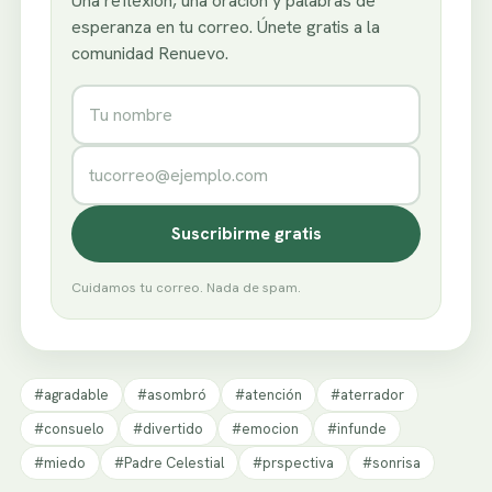
Una reflexión, una oración y palabras de
esperanza en tu correo. Únete gratis a la
comunidad Renuevo.
Nombre
Correo electrónico
Suscribirme gratis
Cuidamos tu correo. Nada de spam.
#agradable
#asombró
#atención
#aterrador
#consuelo
#divertido
#emocion
#infunde
#miedo
#Padre Celestial
#prspectiva
#sonrisa