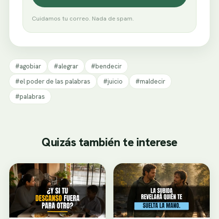
Cuidamos tu correo. Nada de spam.
#agobiar
#alegrar
#bendecir
#el poder de las palabras
#juicio
#maldecir
#palabras
Quizás también te interese