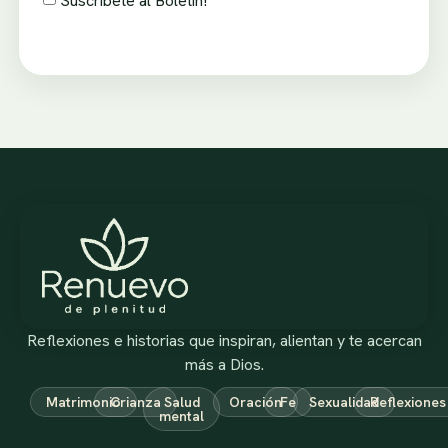
Suscríbete al Boletín!
Reflexiones e historias que inspiran, alientan y te acercan
más a Dios.
Matrimonio
Crianza
Salud
Oración
Fe
Sexualidad
Reflexiones
mental