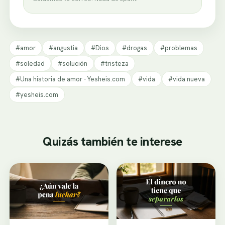
#amor
#angustia
#Dios
#drogas
#problemas
#soledad
#solución
#tristeza
#Una historia de amor - Yesheis.com
#vida
#vida nueva
#yesheis.com
Quizás también te interese