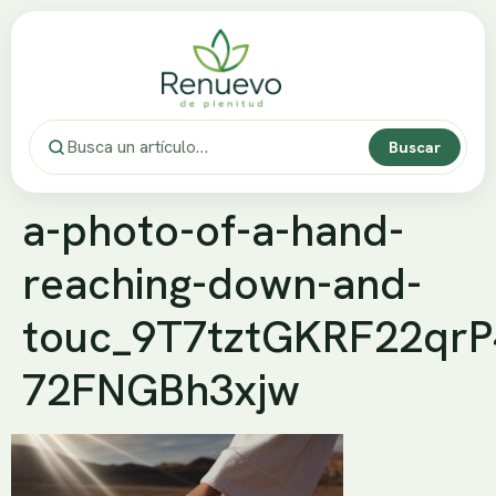
Buscar
a-photo-of-a-hand-
reaching-down-and-
touc_9T7tztGKRF22qr
72FNGBh3xjw