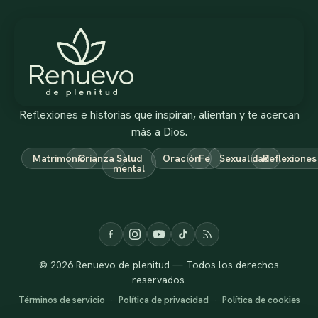
Reflexiones e historias que inspiran, alientan y te acercan
más a Dios.
Matrimonio
Crianza
Salud
Oración
Fe
Sexualidad
Reflexiones
mental
© 2026 Renuevo de plenitud — Todos los derechos
reservados.
Términos de servicio
·
Política de privacidad
·
Política de cookies