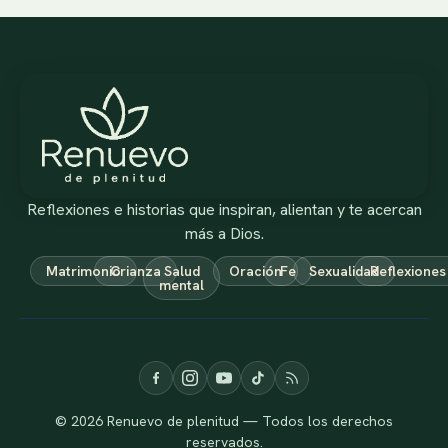
Reflexiones e historias que inspiran, alientan y te acercan
más a Dios.
Matrimonio
Crianza
Salud
Oración
Fe
Sexualidad
Reflexiones
mental
© 2026 Renuevo de plenitud — Todos los derechos
reservados.