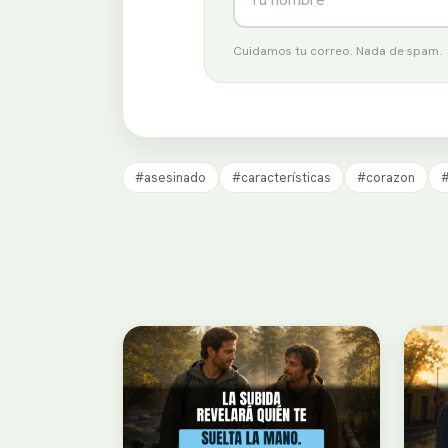
Cuidamos tu correo. Nada de spam.
#asesinado
#características
#corazon
#