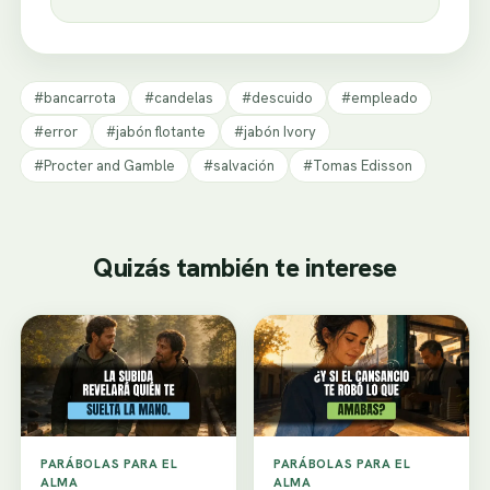
#bancarrota
#candelas
#descuido
#empleado
#error
#jabón flotante
#jabón Ivory
#Procter and Gamble
#salvación
#Tomas Edisson
Quizás también te interese
PARÁBOLAS PARA EL
PARÁBOLAS PARA EL
ALMA
ALMA