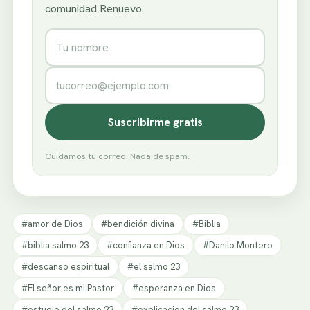
comunidad Renuevo.
Nombre
Correo electrónico
Suscribirme gratis
Cuidamos tu correo. Nada de spam.
#amor de Dios
#bendición divina
#Biblia
#biblia salmo 23
#confianza en Dios
#Danilo Montero
#descanso espiritual
#el salmo 23
#El señor es mi Pastor
#esperanza en Dios
#estudio del salmo 23
#explicacion del salmo 23