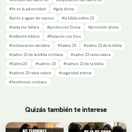
#fe en la adversidad
#guía divina
#junto a aguas de reposo
#la biblia salmo 23
#nada me faltará
#protección Divina
#provisión divina
#reflexión bíblica
#Relación con Dios
#restauración del alma
#Salmo 23
#salmo 23 de la biblia
#salmo 23 de la biblia cristiana
#salmo 23 reina valera
#Salmo23.
#salmos 23
#salmos 23 de la biblia
#salmos 23 reina valera
#seguridad eterna
#testimonio cristiano
Quizás también te interese