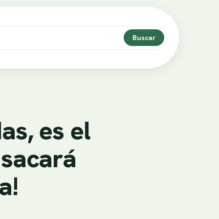
Buscar
as, es el
 sacará
a!