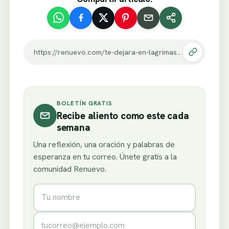
https://renuevo.com/te-dejara-en-lagrimas-ella-bateo-su-primer-home-run-ese-dia-pero-algo-horrible-paso-en-primera-base-el-final-es.html
BOLETÍN GRATIS
Recibe aliento como este cada
semana
Una reflexión, una oración y palabras de
esperanza en tu correo. Únete gratis a la
comunidad Renuevo.
Nombre
Correo electrónico