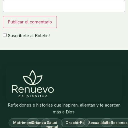
Suscríbete al Boletín!
Reflexiones e historias que inspiran, alientan y te acercan
más a Dios.
Matrimonio
Crianza
Salud
Oración
Fe
Sexualidad
Reflexiones
mental