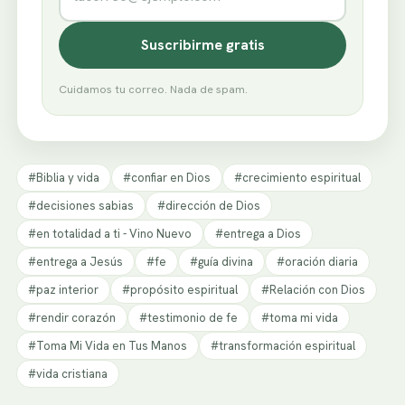
Suscribirme gratis
Cuidamos tu correo. Nada de spam.
#Biblia y vida
#confiar en Dios
#crecimiento espiritual
#decisiones sabias
#dirección de Dios
#en totalidad a ti - Vino Nuevo
#entrega a Dios
#entrega a Jesús
#fe
#guía divina
#oración diaria
#paz interior
#propósito espiritual
#Relación con Dios
#rendir corazón
#testimonio de fe
#toma mi vida
#Toma Mi Vida en Tus Manos
#transformación espiritual
#vida cristiana