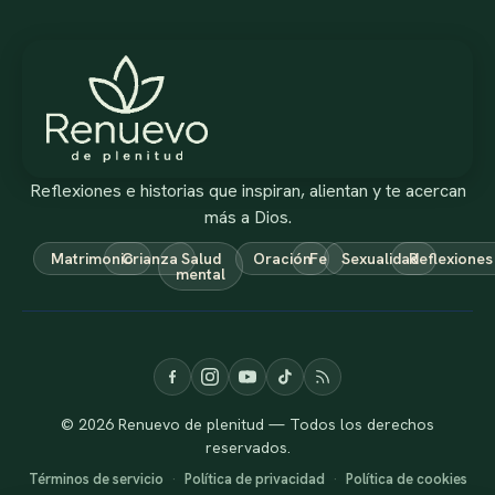
Reflexiones e historias que inspiran, alientan y te acercan
más a Dios.
Matrimonio
Crianza
Salud
Oración
Fe
Sexualidad
Reflexiones
mental
© 2026 Renuevo de plenitud — Todos los derechos
reservados.
Términos de servicio
·
Política de privacidad
·
Política de cookies