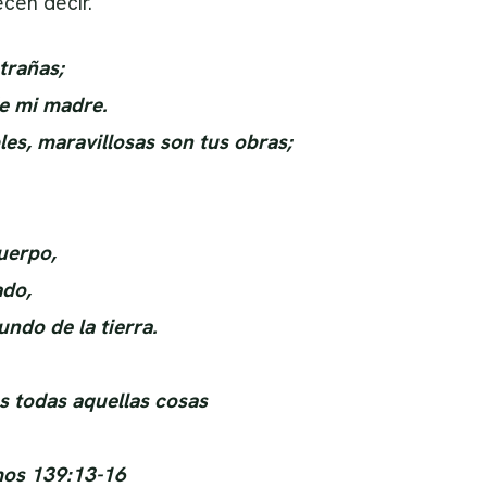
ecen decir.
trañas;
de mi madre.
es, maravillosas son tus obras;
uerpo,
ado,
undo de la tierra.
as todas aquellas cosas
lmos 139:13-16