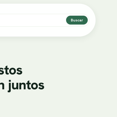
Buscar
stos
n juntos