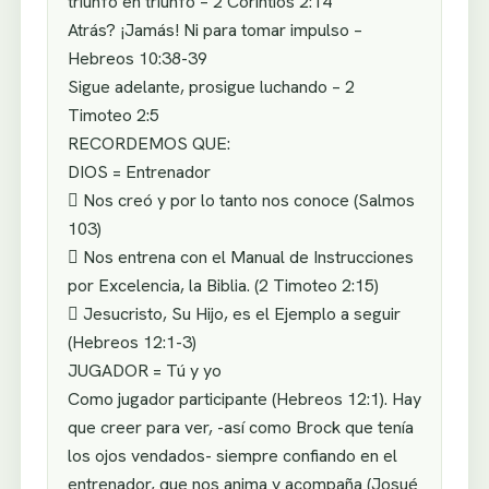
triunfo en triunfo – 2 Corintios 2:14
Atrás? ¡Jamás! Ni para tomar impulso –
Hebreos 10:38-39
Sigue adelante, prosigue luchando – 2
Timoteo 2:5
RECORDEMOS QUE:
DIOS = Entrenador
 Nos creó y por lo tanto nos conoce (Salmos
103)
 Nos entrena con el Manual de Instrucciones
por Excelencia, la Biblia. (2 Timoteo 2:15)
 Jesucristo, Su Hijo, es el Ejemplo a seguir
(Hebreos 12:1-3)
JUGADOR = Tú y yo
Como jugador participante (Hebreos 12:1). Hay
que creer para ver, -así como Brock que tenía
los ojos vendados- siempre confiando en el
entrenador, que nos anima y acompaña (Josué