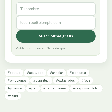
Nombre
Correo electrónico
Suscribirme gratis
Cuidamos tu correo. Nada de spam.
#actitud
#actitudes
#anhelar
#bienestar
#emociones
#espiritual
#extasiados
#feliz
#gozosos
#paz
#percepciones
#responsabilidad
#salud