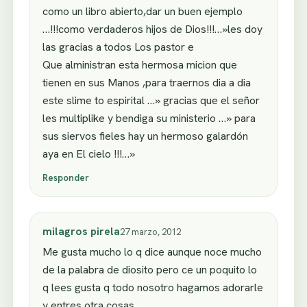
como un libro abierto,dar un buen ejemplo
…!!!como verdaderos hijos de Dios!!!…»les doy
las gracias a todos Los pastor e
Que alministran esta hermosa micion que
tienen en sus Manos ,para traernos dia a dia
este slime to espirital …» gracias que el señor
les multiplike y bendiga su ministerio …» para
sus siervos fieles hay un hermoso galardón
aya en El cielo !!!…»
Responder
milagros pirela
27 marzo, 2012
Me gusta mucho lo q dice aunque noce mucho
de la palabra de diosito pero ce un poquito lo
q lees gusta q todo nosotro hagamos adorarle
y entres otra cosas