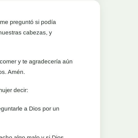
 me preguntó si podía
nuestras cabezas, y
 comer y te agradecería aún
dos. Amén.
ujer decir:
eguntarle a Dios por un
hecho algo malo y si Dios