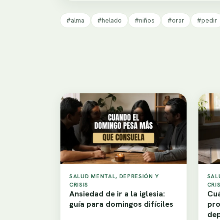
#alma
#helado
#niños
#orar
#pedir
SALUD MENTAL, DEPRESIÓN Y
SAL
CRISIS
CRIS
Ansiedad de ir a la iglesia:
Cuá
guía para domingos difíciles
pro
dep