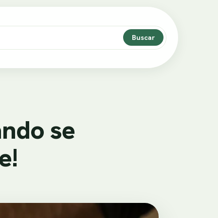
Buscar
ando se
e!