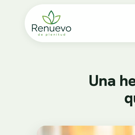
Una he
q