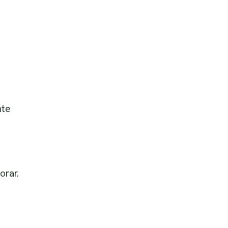
nte
orar.