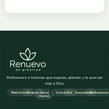
Reflexiones e historias que inspiran, alientan y te acercan
más a Dios.
Matrimonio
Crianza
Salud
Oración
Fe
Sexualidad
Reflexiones
mental