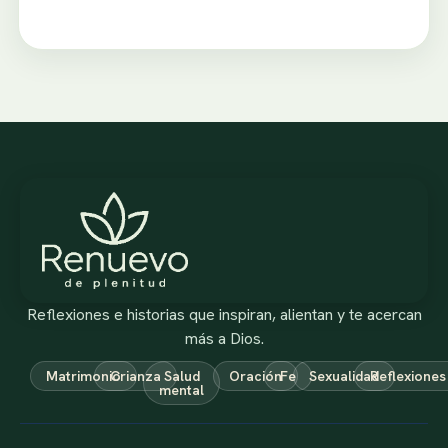
Reflexiones e historias que inspiran, alientan y te acercan
más a Dios.
Matrimonio
Crianza
Salud
Oración
Fe
Sexualidad
Reflexiones
mental