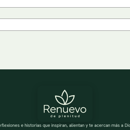
flexiones e historias que inspiran, alientan y te acercan más a Di