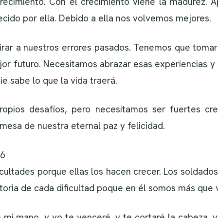
crecimiento. Con el crecimiento viene la madurez. 
decido por ella. Debido a ella nos volvemos mejores.
rar a nuestros errores pasados. Tenemos que tomar
jor futuro. Necesitamos abrazar esas experiencias y
 sabe lo que la vida traerá.
ropios desafíos, pero necesitamos ser fuertes cr
esa de nuestra eternal paz y felicidad.
06
icultades porque ellas los hacen crecer. Los soldado
ctoria de cada dificultad poque en él somos más que
 mi mano, y yo te venceré, y te cortaré la cabeza, 