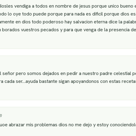
iosles vendiga a todos en nombre de jesus porque unico bueno e
do lo oye todo puede porque para nada es dificil porque dios es 
amente en dios todo poderoso hay salvacion eterna dice la palabr
n borados vuestros pecados y para que venga de la presencia de
l señor pero somos dejados en pedir a nuestro padre celestial pe
ra cada ser…ayuda bastante sigan apoyandonos con estas receta
9
uoe abrazar mis problemas dios no me dejo y estoy conociendo