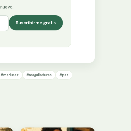
enuevo.
Suscribirme gratis
#madurez
#magulladuras
#paz