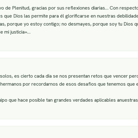
 de Plenitud, gracias por sus reflexiones diarias… Con respecto
 es que Dios las permite para él glorificarse en nuestras debilid
as, porque yo estoy contigo; no desmayes, porque soy tu Dios q
e mi justicia»…
 solos, es cierto cada dia se nos presentan retos que vencer per
ermanos por recordarnos de esos desafìos que tenemos que en
po que hace posible tan grandes verdades aplicables anuestra