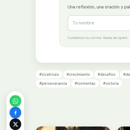
Una reflexión, una oración y p
Nombre
Cuidamos tu correo. Nada de spam.
#cicatrices
#crecimiento
#desafíos
#de
#perseverancia
#tormentas
#victoria