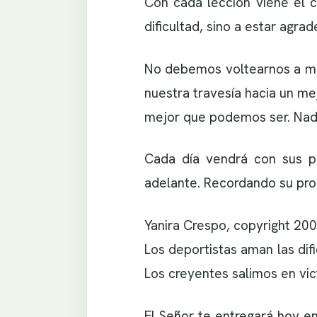
Con cada lección viene el 
dificultad, sino a estar agra
No debemos voltearnos a mi
nuestra travesía hacia un me
mejor que podemos ser. Nadie
Cada día vendrá con sus p
adelante. Recordando su prom
Yanira Crespo, copyright 20
Los deportistas aman las dif
Los creyentes salimos en vi
El Señor te entregará hoy en