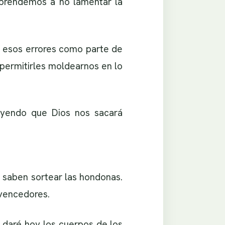
Aprendemos a no lamentar la
 esos errores como parte de
 permitirles moldearnos en lo
eyendo que Dios nos sacará
s saben sortear las hondonas.
 vencedores.
y daré hoy los cuerpos de los