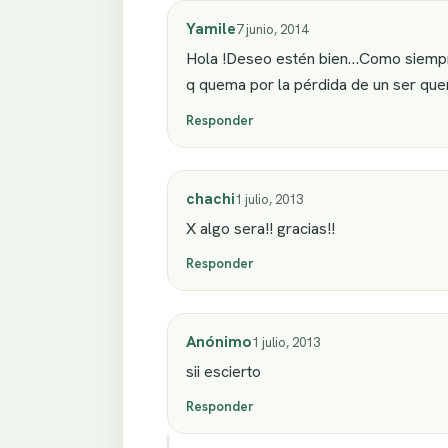
Yamile
7 junio, 2014
Hola !Deseo estén bien…Como siempre 
q quema por la pérdida de un ser queri
Responder
chachi
1 julio, 2013
X algo sera!! gracias!!
Responder
Anónimo
1 julio, 2013
sii escierto
Responder