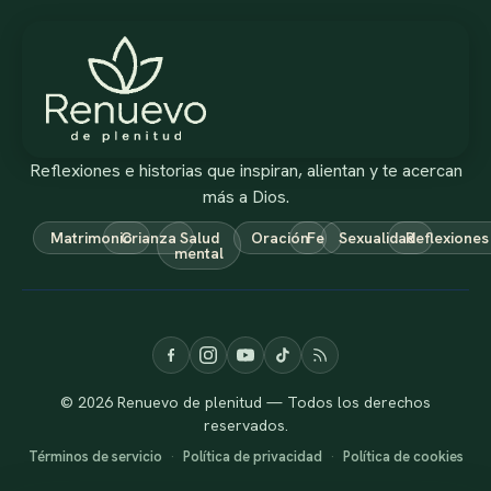
Reflexiones e historias que inspiran, alientan y te acercan
más a Dios.
Matrimonio
Crianza
Salud
Oración
Fe
Sexualidad
Reflexiones
mental
© 2026 Renuevo de plenitud — Todos los derechos
reservados.
Términos de servicio
·
Política de privacidad
·
Política de cookies