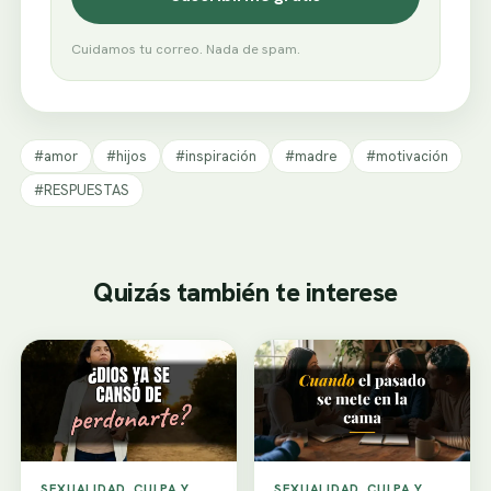
Cuidamos tu correo. Nada de spam.
#amor
#hijos
#inspiración
#madre
#motivación
#RESPUESTAS
Quizás también te interese
SEXUALIDAD, CULPA Y
SEXUALIDAD, CULPA Y