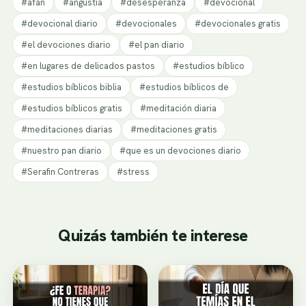
#afán
#angustia
#desesperanza
#devocional
#devocional diario
#devocionales
#devocionales gratis
#el devociones diario
#el pan diario
#en lugares de delicados pastos
#estudios bíblico
#estudios bíblicos biblia
#estudios bíblicos de
#estudios bíblicos gratis
#meditación diaria
#meditaciones diarias
#meditaciones gratis
#nuestro pan diario
#que es un devociones diario
#Serafin Contreras
#stress
Quizás también te interese