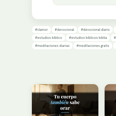
#clamor
#devocional
#devocional diario
#estudios bíblico
#estudios bíblicos biblia
#
#meditaciones diarias
#meditaciones gratis