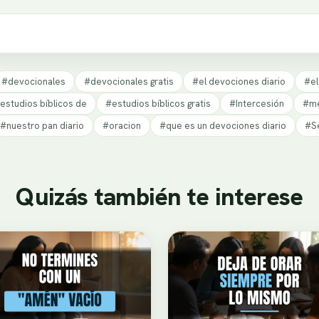
#devocionales
#devocionales gratis
#el devociones diario
#el
estudios bíblicos de
#estudios bíblicos gratis
#Intercesión
#me
#nuestro pan diario
#oracion
#que es un devociones diario
#Se
Quizás también te interese