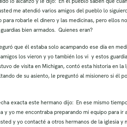
ido lo alcanzó y le dijo: En el pueblo saben que cua
usted me atendió varios amigos del pueblo lo siguier
ara robarle el dinero y las medicinas, pero ellos n
 guardias bien armados. Quienes eran?
aseguró que él estaba solo acampando ese día en medi
migos los vieron y yo también los vi y estos guardia
uvo de visita en Michigan, contó esta historia en la 
ltando de su asiento, le preguntó al misionero si él p
fecha exacta este hermano dijo: En ese mismo tiempo,
a y yo me encontraba preparando mi equipo para ir a 
sted y yo contacté a otros hermanos de la iglesia y 