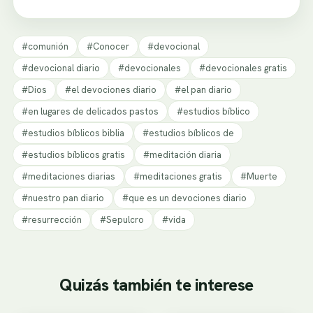
#comunión
#Conocer
#devocional
#devocional diario
#devocionales
#devocionales gratis
#Dios
#el devociones diario
#el pan diario
#en lugares de delicados pastos
#estudios bíblico
#estudios bíblicos biblia
#estudios bíblicos de
#estudios bíblicos gratis
#meditación diaria
#meditaciones diarias
#meditaciones gratis
#Muerte
#nuestro pan diario
#que es un devociones diario
#resurrección
#Sepulcro
#vida
Quizás también te interese