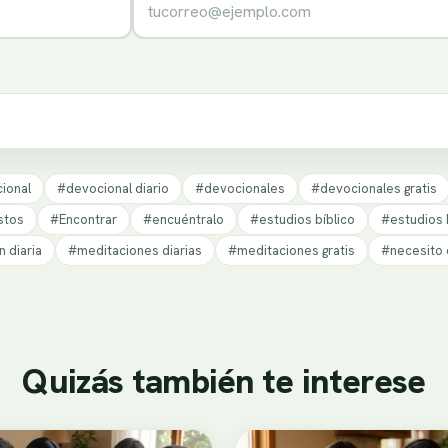
ional
#devocional diario
#devocionales
#devocionales gratis
stos
#Encontrar
#encuéntralo
#estudios bíblico
#estudios b
 diaria
#meditaciones diarias
#meditaciones gratis
#necesito 
Quizás también te interese