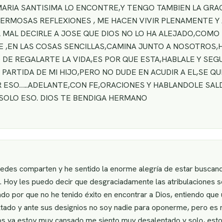
 MARIA SANTISIMA LO ENCONTRE,Y TENGO TAMBIEN LA GR
ERMOSAS REFLEXIONES , ME HACEN VIVIR PLENAMENTE Y 
A MAL DECIRLE A JOSE QUE DIOS NO LO HA ALEJADO,COMO 
E ,EN LAS COSAS SENCILLAS,CAMINA JUNTO A NOSOTROS
 DE REGALARTE LA VIDA,ES POR QUE ESTA,HABLALE Y SE
ARTIDA DE MI HIJO,PERO NO DUDE EN ACUDIR A EL,SE QU
OR ESO…..ADELANTE,CON FE,ORACIONES Y HABLANDOLE SAL
SOLO ESO. DIOS TE BENDIGA HERMANO
edes comparten y he sentido la enorme alegría de estar buscand
 Hoy les puedo decir que desgraciadamente las atribulaciones s
ado por que no he tenido éxito en encontrar a Dios, entiendo que 
ado y ante sus designios no soy nadie para oponerme, pero es m
os ya estoy muy cansado me siento muy desalentado y solo, esto