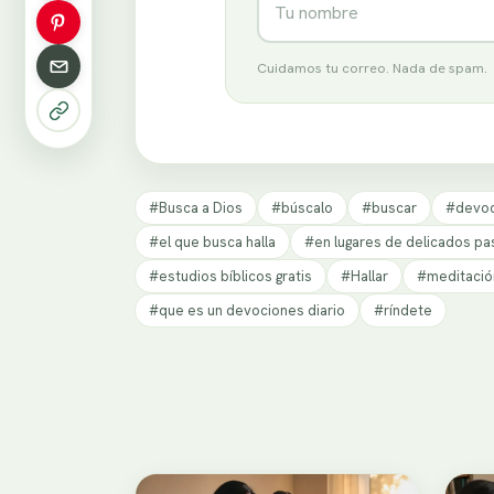
Cuidamos tu correo. Nada de spam.
#Busca a Dios
#búscalo
#buscar
#devoc
#el que busca halla
#en lugares de delicados pa
#estudios bíblicos gratis
#Hallar
#meditación
#que es un devociones diario
#ríndete