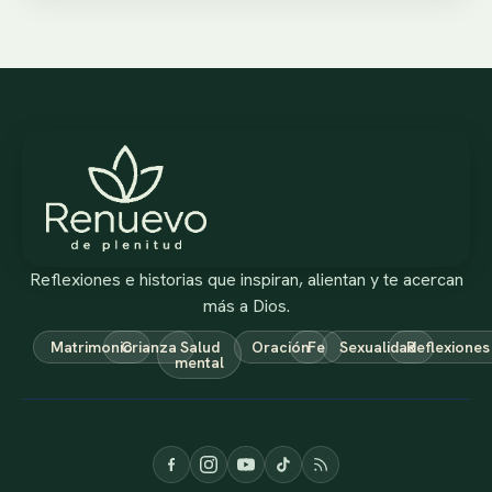
Reflexiones e historias que inspiran, alientan y te acercan
más a Dios.
Matrimonio
Crianza
Salud
Oración
Fe
Sexualidad
Reflexiones
mental