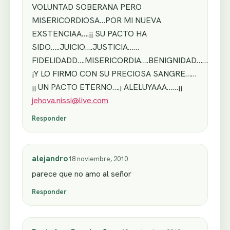
VOLUNTAD SOBERANA PERO
MISERICORDIOSA…POR MI NUEVA
EXSTENCIAA….¡¡ SU PACTO HA
SIDO…..JUICIO….JUSTICIA……
FIDELIDADD….MISERICORDIA….BENIGNIDAD……
¡Y LO FIRMO CON SU PRECIOSA SANGRE……
¡¡ UN PACTO ETERNO….¡ ALELUYAAA……¡¡
jehova.nissi@live.com
Responder
alejandro
18 noviembre, 2010
parece que no amo al señor
Responder