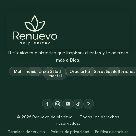
Reflexiones e historias que inspiran, alientan y te acercan
más a Dios.
Matrimonio
Crianza
Salud
Oración
Fe
Sexualidad
Reflexiones
mental
© 2026 Renuevo de plenitud — Todos los derechos
reservados.
Términos de servicio
·
Política de privacidad
·
Política de cookies