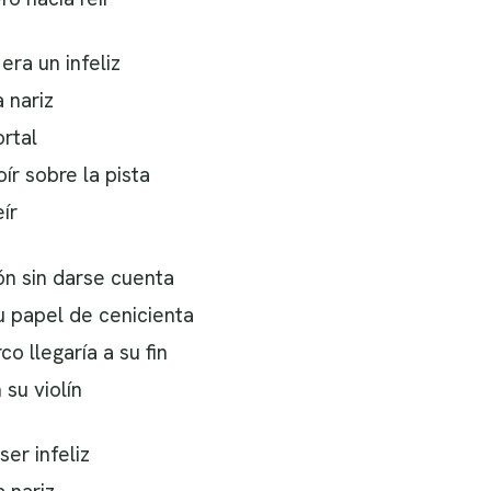
era un infeliz
a nariz
rtal
oír sobre la pista
ír
ón sin darse cuenta
u papel de cenicienta
co llegaría a su fin
su violín
er infeliz