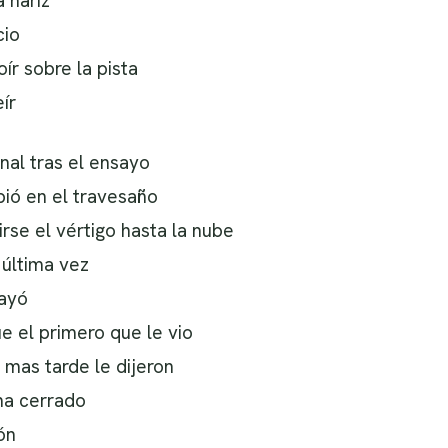
a nariz
cio
oír sobre la pista
ír
nal tras el ensayo
bió en el travesaño
birse el vértigo hasta la nube
 última vez
cayó
e el primero que le vio
 mas tarde le dijeron
ha cerrado
ón