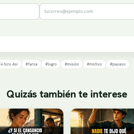
Correo electrónico
e hizo Así
#farsa
#logro
#misión
#motivo
#payaso
Quizás también te interese