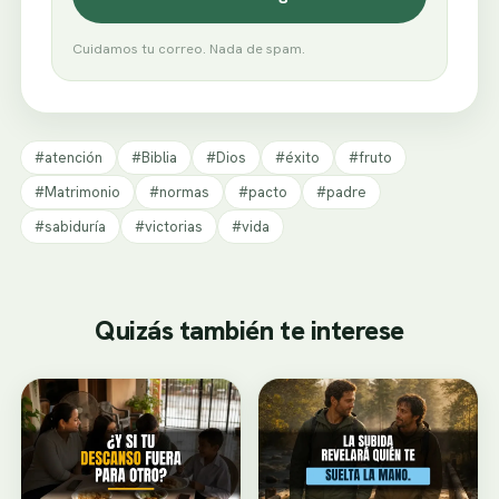
Cuidamos tu correo. Nada de spam.
#atención
#Biblia
#Dios
#éxito
#fruto
#Matrimonio
#normas
#pacto
#padre
#sabiduría
#victorias
#vida
Quizás también te interese