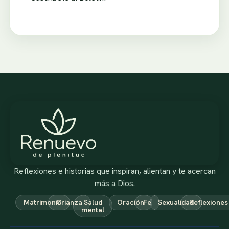
Reflexiones e historias que inspiran, alientan y te acercan
más a Dios.
Matrimonio
Crianza
Salud
Oración
Fe
Sexualidad
Reflexiones
mental