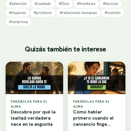
#atención
#cuidado
#Dios
#hombres
#leccion
#mujeres
#profesor
#relaciones humanas
#sonríen
#sorpresa
Quizás también te interese
PARÁBOLAS PARA EL
PARÁBOLAS PARA EL
ALMA
ALMA
Descubre por qué la
Cómo hablar
lealtad verdadera
primero cuando el
nace en la angustia
cansancio finge
desamor