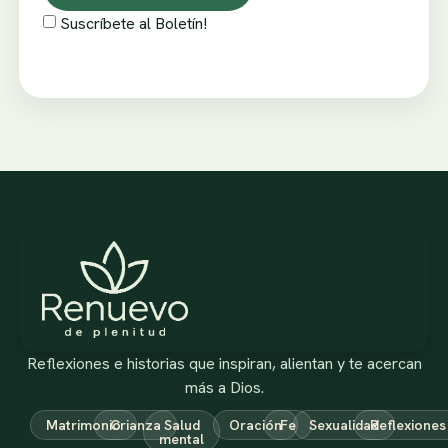
Suscríbete al Boletín!
Reflexiones e historias que inspiran, alientan y te acercan
más a Dios.
Matrimonio
Crianza
Salud
Oración
Fe
Sexualidad
Reflexiones
mental