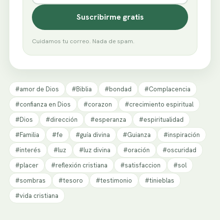
Suscribirme gratis
Cuidamos tu correo. Nada de spam.
#amor de Dios
#Biblia
#bondad
#Complacencia
#confianza en Dios
#corazon
#crecimiento espiritual
#Dios
#dirección
#esperanza
#espiritualidad
#Familia
#fe
#guía divina
#Guianza
#inspiración
#interés
#luz
#luz divina
#oración
#oscuridad
#placer
#reflexión cristiana
#satisfaccion
#sol
#sombras
#tesoro
#testimonio
#tinieblas
#vida cristiana