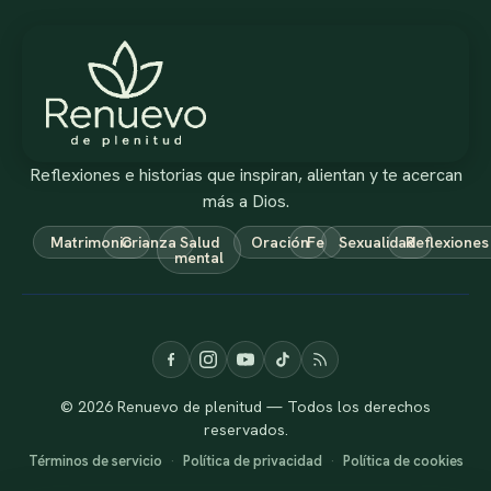
Reflexiones e historias que inspiran, alientan y te acercan
más a Dios.
Matrimonio
Crianza
Salud
Oración
Fe
Sexualidad
Reflexiones
mental
© 2026 Renuevo de plenitud — Todos los derechos
reservados.
Términos de servicio
·
Política de privacidad
·
Política de cookies