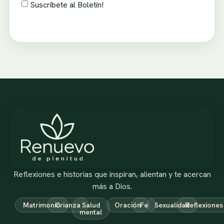
Suscríbete al Boletín!
Reflexiones e historias que inspiran, alientan y te acercan
más a Dios.
Matrimonio
Crianza
Salud
Oración
Fe
Sexualidad
Reflexiones
mental